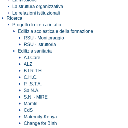
La struttura organizzativa
Le relazioni istituzionali
Ricerca
Progetti di ricerca in atto
Edilizia scolastica e della formazione
RSU - Monitoraggio
RSU - Istruttoria
Edilizia sanitaria
A.I.Care
ALZ
B.I.R.T.H.
C.H.C.
P.I.S.T.A.
Sa.N.A.
S.N. - MIRE
MamIn
CdS
Maternity-Kenya
Change for Birth