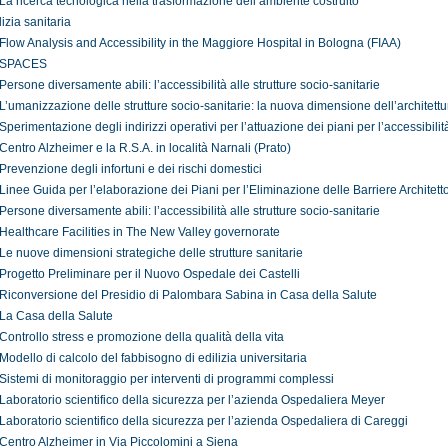
La ricerca tecnologica nella trasformazione dell’ambiente costruito
lizia sanitaria
Flow Analysis and Accessibility in the Maggiore Hospital in Bologna (FIAA)
SPACES
Persone diversamente abili: l’accessibilità alle strutture socio-sanitarie
L’umanizzazione delle strutture socio-sanitarie: la nuova dimensione dell’architett
Sperimentazione degli indirizzi operativi per l’attuazione dei piani per l’accessibilit
Centro Alzheimer e la R.S.A. in località Narnali (Prato)
Prevenzione degli infortuni e dei rischi domestici
Linee Guida per l’elaborazione dei Piani per l’Eliminazione delle Barriere Architett
Persone diversamente abili: l’accessibilità alle strutture socio-sanitarie
Healthcare Facilities in The New Valley governorate
Le nuove dimensioni strategiche delle strutture sanitarie
Progetto Preliminare per il Nuovo Ospedale dei Castelli
Riconversione del Presidio di Palombara Sabina in Casa della Salute
La Casa della Salute
Controllo stress e promozione della qualità della vita
Modello di calcolo del fabbisogno di edilizia universitaria
Sistemi di monitoraggio per interventi di programmi complessi
Laboratorio scientifico della sicurezza per l’azienda Ospedaliera Meyer
Laboratorio scientifico della sicurezza per l’azienda Ospedaliera di Careggi
Centro Alzheimer in Via Piccolomini a Siena