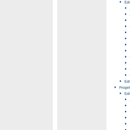
Edi
Edi
Progett
Edi