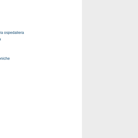
ura ospedaliera
à
oniche