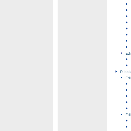
Edi
Pubbli
Edi
Edi