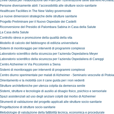
Linee Guida per l’elaborazione dei Piani per l’Eliminazione delle Barriere Architett
Persone diversamente abili: l’accessibilità alle strutture socio-sanitarie
Healthcare Facilities in The New Valley governorate
Le nuove dimensioni strategiche delle strutture sanitarie
Progetto Preliminare per il Nuovo Ospedale dei Castelli
Riconversione del Presidio di Palombara Sabina in Casa della Salute
La Casa della Salute
Controllo stress e promozione della qualità della vita
Modello di calcolo del fabbisogno di edilizia universitaria
Sistemi di monitoraggio per interventi di programmi complessi
Laboratorio scientifico della sicurezza per l’azienda Ospedaliera Meyer
Laboratorio scientifico della sicurezza per l’azienda Ospedaliera di Careggi
Centro Alzheimer in Via Piccolomini a Siena
Sistemi di monitoraggio per interventi di programmi complessi
Centro diurno sperimentale per malati di Alzheimer - Seminario vescovile di Pistoia
Orientamento e la mobilità con il cane guida per i non vedenti
Strutture architettoniche per utenza colpita da demenza senile
Sistemi, strutture e tecnologie di ausilio al disagio fisico, psichico e sensoriale
Spazi assistenziali ad uso degli anziani colpiti dal morbo di Alzheimer
Strumenti di validazione del progetto applicati alle strutture socio-sanitarie
Progettazione di strutture socio-sanitarie
Metodologie di valutazione della fattibilità tecnica, economica e procedurale