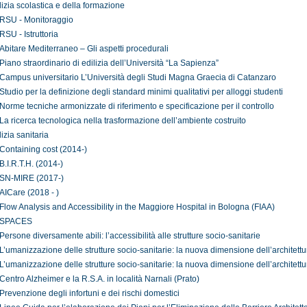
lizia scolastica e della formazione
RSU - Monitoraggio
RSU - Istruttoria
Abitare Mediterraneo – Gli aspetti procedurali
Piano straordinario di edilizia dell’Università “La Sapienza”
Campus universitario L’Università degli Studi Magna Graecia di Catanzaro
Studio per la definizione degli standard minimi qualitativi per alloggi studenti
Norme tecniche armonizzate di riferimento e specificazione per il controllo
La ricerca tecnologica nella trasformazione dell’ambiente costruito
lizia sanitaria
Containing cost (2014-)
B.I.R.T.H. (2014-)
SN-MIRE (2017-)
AICare (2018 - )
Flow Analysis and Accessibility in the Maggiore Hospital in Bologna (FIAA)
SPACES
Persone diversamente abili: l’accessibilità alle strutture socio-sanitarie
L’umanizzazione delle strutture socio-sanitarie: la nuova dimensione dell’architett
L’umanizzazione delle strutture socio-sanitarie: la nuova dimensione dell’architett
Centro Alzheimer e la R.S.A. in località Narnali (Prato)
Prevenzione degli infortuni e dei rischi domestici