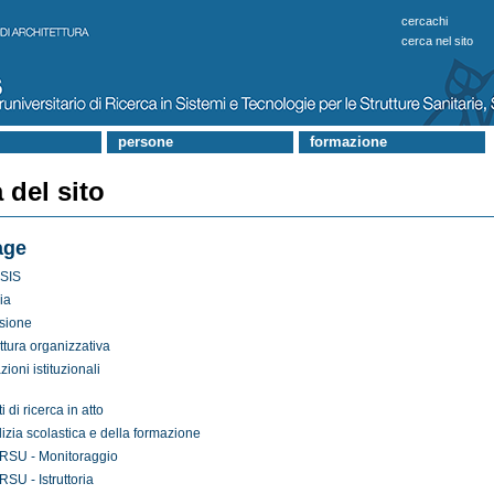
cercachi
cerca nel sito
persone
formazione
del sito
age
ESIS
ia
sione
ttura organizzativa
zioni istituzionali
i di ricerca in atto
lizia scolastica e della formazione
RSU - Monitoraggio
RSU - Istruttoria