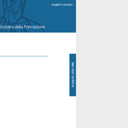
english version
SOL
-
Servizi
online