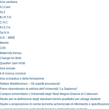
lizia sanitaria
A.I.Care
ALZ
B.I.R.T.H.
C.H.C.
P.I.S.T.A.
Sa.N.A.
S.N. - MIRE
MamIn
CdS
Maternity-Kenya
Change for Birth
Quartieri Sani HUB
lizia sociale
i di ricerca conclusi
lizia scolastica e della formazione
Abitare Mediterraneo – Gli aspetti procedurali
Piano straordinario di edilizia dell’Università “La Sapienza”
Campus universitario L’Università degli Studi Magna Graecia di Catanzaro
Studio per la definizione degli standard minimi qualitativi per alloggi studenti
Studio e proposizione di norme tecniche armonizzate di riferimento e specificazione 