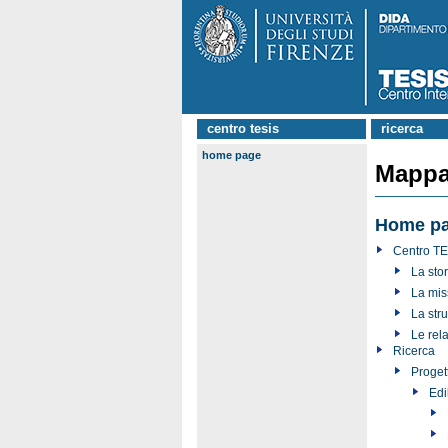
centro tesis
ricerca
home page
Mappa 
Home p
Centro T
La stor
La mis
La stru
Le rela
Ricerca
Progett
Edi