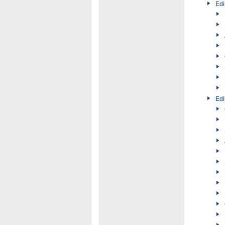
Edi
Edi