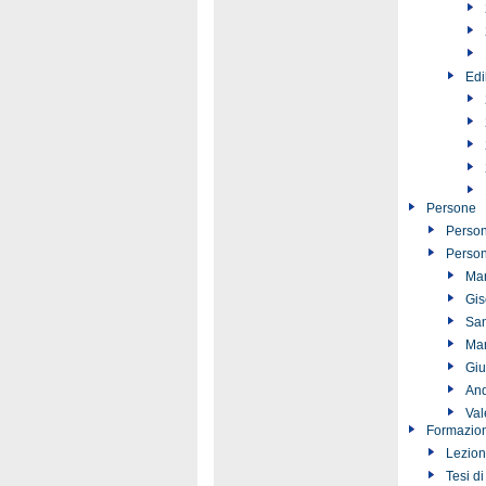
Edi
Persone
Person
Person
Mar
Gis
San
Mar
Giu
And
Val
Formazio
Lezion
Tesi di