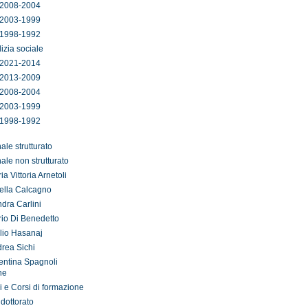
2008-2004
2003-1999
1998-1992
lizia sociale
2021-2014
2013-2009
2008-2004
2003-1999
1998-1992
ale strutturato
ale non strutturato
ia Vittoria Arnetoli
ella Calcagno
dra Carlini
io Di Benedetto
lio Hasanaj
rea Sichi
entina Spagnoli
ne
i e Corsi di formazione
 dottorato