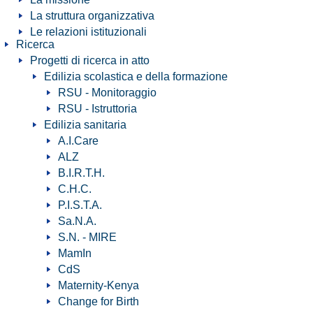
La struttura organizzativa
Le relazioni istituzionali
Ricerca
Progetti di ricerca in atto
Edilizia scolastica e della formazione
RSU - Monitoraggio
RSU - Istruttoria
Edilizia sanitaria
A.I.Care
ALZ
B.I.R.T.H.
C.H.C.
P.I.S.T.A.
Sa.N.A.
S.N. - MIRE
MamIn
CdS
Maternity-Kenya
Change for Birth